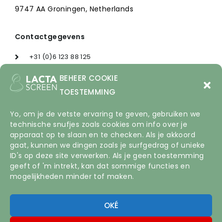
9747 AA Groningen, Netherlands
Contactgegevens
+31 (0)6 123 88 125
info@lactascreen.com
BEHEER COOKIE
TOESTEMMING
Yo, om je de vetste ervaring te geven, gebruiken we
technische snufjes zoals cookies om info over je
apparaat op te slaan en te checken. Als je akkoord
PARTNERS:
gaat, kunnen we dingen zoals je surfgedrag of unieke
ID's op deze site verwerken. Als je geen toestemming
geeft of 'm intrekt, kan dat sommige functies en
mogelijkheden minder tof maken.
OKÉ
© All rights reserved | kvk 88071502 | BTW
NL864494610B01